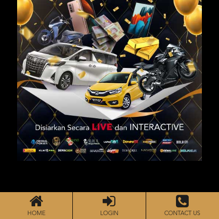
# ACARA
Acara berlangsung Pada Hari Sabtu, 01 Mei 2021 -
HOME
LOGIN
CONTACT US
Senin, 3 Mei 2021 (3 HARI)