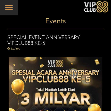
Toggle
navigation
Events
SPECIAL EVENT ANNIVERSARY
VIPCLUB88 KE-5
Expired