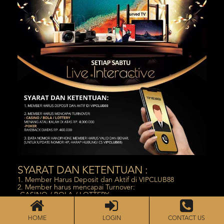
SYARAT DAN KETENTUAN :
1. Member Harus Deposit dan Aktif di VIPCLUB88
2. Member harus mencapai Turnover:
-CASINO / BOLA / LOTTERY
MENANG ATAU KALAH MENCAPAI / DI ATAS Rp.
4.000.000,-
-POKER
HOME
LOGIN
CONTACT US