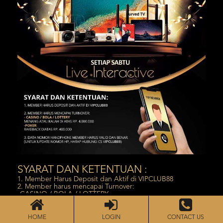
SYARAT DAN KETENTUAN :
1. Member Harus Deposit dan Aktif di VIPCLUB88
2. Member harus mencapai Turnover:
-CASINO / BOLA / LOTTERY
MENANG ATAU KALAH DI ATAS Rp. 4.000.000,-
-POKER
RAKEBACK DIATAS Rp. 400.000,-
HOME
LOGIN
CONTACT US