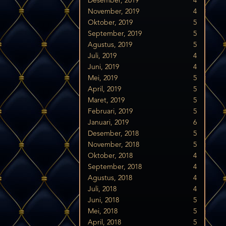
Desember, 2019
PEMENANG RAKERACE
EVENT ULANG TAHUN
4
EVENT MINGGUAN MEI 2020
SPECIAL EVENT NEW YEAR
SEPTEMBER 2020
MARET 2020
VIPCLUB88 KE-4
November, 2019
VIPCLUB88 LIVE
PEMENANG RAKERACE
2020
4
-COOMING SOON SPECIAL
FEBRUARI 2020
Oktober, 2019
EVENT MINGGUAN APRIL 2020
PEMENANG RAKERACE
EVENT NEW YEAR 2020-
5
EVENT LUCKY DICE MEI 2020
PEMENANG RAKERACE
COOMINGSOON SPECIAL
VIPCLUB88 LIVE
JANUARI 2020
September, 2019
EVENT MINGGUAN MARET
DESEMBER 2019
EVENT NEW YEAR 2020.
5
PEMENANG RAKERACE
PEMENANG RAKERACE
2020 VIPCLUB88 LIVE
Agustus, 2019
EVENT LUCKY TREASURE
EVENT MINGGUAN FEBUARI
NOVEMBER 2019
SEPTEMBER 2019
5
EVENT MINGGUAN JANUARI
PEMENANG RAKERACE
PEMENANG RAKERACE
APRIL 2020
2020 VIPCLUB88 LIVE
Juli, 2019
EVENT LUCKY SPIN MARET
2020 VIPCLUB88 LIVE
OKTOBER 2019
AGUSTUS 2019
4
EVENT MINGGUAN
POKER RAKERACE OKTOBER
PEMENANG RAKERACE JULI
2020
Juni, 2019
EVENT LUCKY FORTUNES
DESEMBER 2019 VIPCLUB88
2019
2019
4
EVENT LUCKY SLOT JANUARI
EVENT MINGGUAN
POKER RAKERACE SEPTEMBER
PEMENANG RAKERACE JUNI
FEBUARI 2020
LIVE
Mei, 2019
2020
NOVEMBER 2019 VIPCLUB88
2019
2019
5
EVENT LUCKY SPIN OKTOBER
COOMINGSOON SPECIAL
PEMENANG RAKERACE MEI
LIVE
April, 2019
EVENT LUCKY DICE
2019
EVENT NEW YEAR 2020
2019
5
EVENT LUCKY FORTUNES
POKER RAKERACE JULI 2019
PEMENANG RAKERACE APRIL
DESEMBER 2019
Maret, 2019
EVENT LUCKY TREASURE
SEPTEMBER 2019
2019
5
EVENT MINGGUAN OKTOBER
POKER RAKERACE AGUSTUS
EVENT MINGGUAN JUNI 2019
PEMENANG RAKERACE
EVENT LUCKY TREASURE JULI
NOVEMBER 2019
Februari, 2019
2019 VIPCLUB88 LIVE
2019
VIPCLUB88 LIVE
MARET 2019
5
EVENT MINGGUAN
2019
EVENT LUCKY FORTUNES MEI
PEMENANG RAKERACE
Januari, 2019
SEPTEMBER 2019 VIPCLUB88
2019
FEBRUARI 2019
6
COOMING SOON SPECIAL
EVENT LUCKY DICE AGUSTUS
EVENT LUCKY SPIN JUNI 2019
EVENT LUCKY DICE APRIL 2019
PEMENANG RAKERACE
EVENT MINGGUAN JULI 2019
LIVE
Desember, 2018
EVENT NEW YEAR 2020.
2019
JANUARY 2019
5
VIPCLUB88 LIVE
EVENT MINGGUAN MEI 2019
EVENT LUCKY TREASURE
PEMENANG RAKERACE
POKER RAKERACE JUNI 2019
POKER RAKERACE APRIL 2019
November, 2018
COOMING SOON SPECIAL
VIPCLUB88 LIVE
MARET 2019
DESEMBER 2018
5
EVENT MINGGUAN AGUSTUS
COMING SOON EVENT
PEMENANG RAKERACE
EVENT MINGGUAN APRIL 2019
EVENT NEW YEAR 2020
Oktober, 2018
2019 VIPCLUB88 LIVE
SPECIAL ULANG TAHUN
NOVEMBER 2018
4
POKER RAKERACE MEI 2019
COMING SOON EVENT
COMING SOON EVENT
POKER RAKERACE NOVEMBER
VIPCLUB88 LIVE
VIPCLUB88 KE 3
September, 2018
SPECIAL ULANG TAHUN
SPECIAL ULANG TAHUN
2018
4
SPESIAL EVENT NEW YEAR
PEMENANG RAKERACE
SPECIAL ULANG TAHUN
COMINGSOON EVENT
VIPCLUB88 KE III
VIPCLUB88 KE-3
Agustus, 2018
EVENT MINGGUAN FEBRUARI
2019
SEPTEMBER 2018
4
VIPCLUB88 KE-III LIVE
PEMENANG RAKERACE
PEMENANG RAKERACE
SPECIAL ULANG TAHUN
2019 VIPCLUB88 LIVE
Juli, 2018
EVENT MINGGUAN MARET
PEMENANG GRAND PRIZE
OKTOBER 2018
AGUSTUS 2018
4
VIPCLUB88 KE 3
POKER RAKERACE DESEMBER
EVENT MINGGUAN OKTOBER
PEMENANG RAKERACE JULY
2019 VIPCLUB88 LIVE
NATAL DAN TAHUN BARU
Juni, 2018
POKER RAKERACE FEBRUARI
2018
2018 VIPCLUB88 LIVE
2018
5
EVENT MINGGUAN
POKER RAKE RACE
ULANG TAHUN BULAN JUNI
DESEMBER 2018
2019
Mei, 2018
POKER RAKERACE MARET
NOVEMBER 2018 VIPCLUB88
SEPTEMBER 2018
2018
5
EVENT MINGGUAN
EVENT LUCKY TREASURE 2018
EVENT MINGGUAN AGUSTUS
EVENT PIALA DUNIA 2018
2019
POKER RAKERACE JANUARI
LIVE
April, 2018
EVENT LUCKY SPIN FEBRUARI
DESEMBER 2018 VIPCLUB88
2018 VIPCLUB88 LIVE
5
EVENT MINGGUAN
PEMENANG RAKERACE JUNI
ULANG TAHUN BULAN APRIL