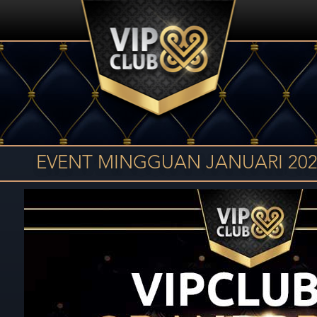
EVENT MINGGUAN JANUARI 2023