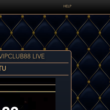
HELP
IPCLUB88 LIVE
TU