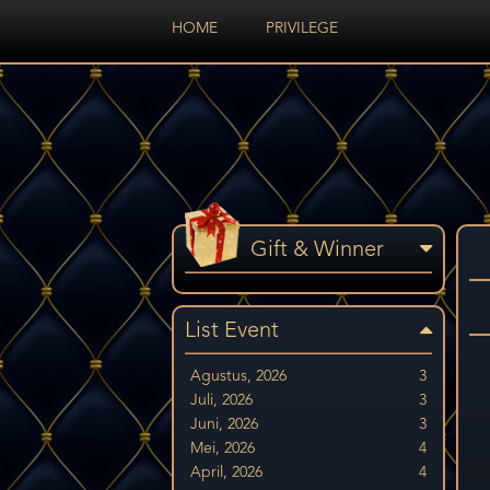
HOME
PRIVILEGE
Gift & Winner
List Event
Agustus, 2026
3
Juli, 2026
3
PEMENANG RAKERACE JULI
Juni, 2026
2026
3
PEMENANG RAKERACE JUNI
Mei, 2026
2026
4
EVENT MINGGUAN AGUSTUS
PEMENANG RAKERACE MEI
April, 2026
2026 VIPCLUB88 LIVE
2026
4
EVENT MINGGUAN JULI 2026
PEMENANG RAKERACE APRIL