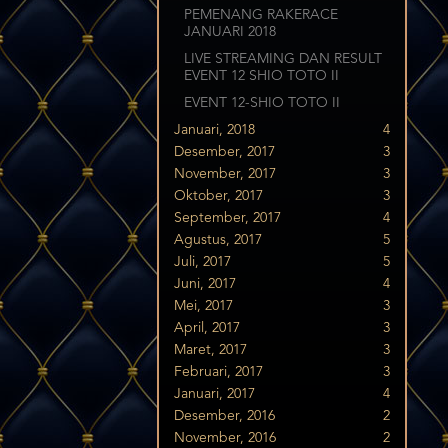
VIPCLUB88 II MEI 2018
FEBRUARI 2018
EVENT BULAN APRIL 2018
PEMENANG RAKERACE
JANUARI 2018
EVENT EVENT LUCKY
LUCKY FORTUNES II
EVENT ANNIVERSARY
TREASURE 3
VIPCLUB88 II
LIVE STREAMING DAN RESULT
EVENT 12 SHIO TOTO II
EVENT 12-SHIO TOTO II
Januari, 2018
4
Desember, 2017
3
EVENT MINGGUAN JANUARI
November, 2017
VIPCLUB88 LIVE
3
PEMENANG RAKERACE
Oktober, 2017
NOVEMBER 2017
3
ULANG TAHUN BULAN
ULANG TAHUN BULAN
September, 2017
DESEMBER 2017
OKTOBER 2017
4
EVENT GRANDPRIZE
PEMENANG RAKERACE
Agustus, 2017
MINGGUAN VIPCLUB88
SEPTEMBER 2017
5
PEMENANG RAKERACE
PEMENANG RAKERACE
PEMENANG POKER
Juli, 2017
DESEMBER 2017
OKTOBER 2017
TOURNAMENT SEPTEMBER
5
EVENT LUCKY LUCKY DICE 3
ULANG TAHUN BULAN
PEMENANG RAKERACE
2017
Juni, 2017
SEPTEMBER 2017
BULAN JULY 2017
4
EVENT LUCKY SLOT III
EVENT LUCKY TREASURE 2
PEMENANG POKER
Mei, 2017
ULANG TAHUN BULAN
TOURNAMENT JULY 2017
3
EVENT LUCKY FORTUNES
ULANG TAHUN BULAN JULY
PEMENANG RAKERACE
AGUSTUS 2017
April, 2017
2017
BULAN MEI
3
ULANG TAHUN BULAN JUNI
EVENT ANNIVERSARY
Maret, 2017
PEMENANG RAKERACE
2017
VIPCLUB88 2017
3
EVENT 12 SHIO TOTO 2017
ULANG TAHUN BULAN MEI
ULANG TAHUN BULAN APRIL
AGUSTUS 2017
Februari, 2017
2017
3
PEMENANG POKER
LIVE STREAMING DAN
ULANG TAHUN BULAN
PEMENANG POKER
PEMENANG POKER
Januari, 2017
EVENT LUCKY SLOT II
RAKERACE JUNI 2017
PEMENANG EVENT
MARET
4
TOURNAMENT AGUSTUS 2017
LIVE STREAMING DAN
RAKERACE MARET 2017
ULANG TAHUN BULAN
Desember, 2016
PEMENANG EVENT
FEBRUARI
2
EVENT LUCKY DICE 2
PEMENANG POKER
PEMENANG POKER
ULANG TAHUN BULAN
LIVE STREAMING DAN RESULT
EVENT LUCKYSLOT 2017
JOWOPOOLS II
November, 2016
RAKERACE APRIL 2017
RAKERACE PEBRUARI 2017
JANUARI
2
EVENT 12 SHIO TOTO
PEMENANG POKER
POKER RAKERACE