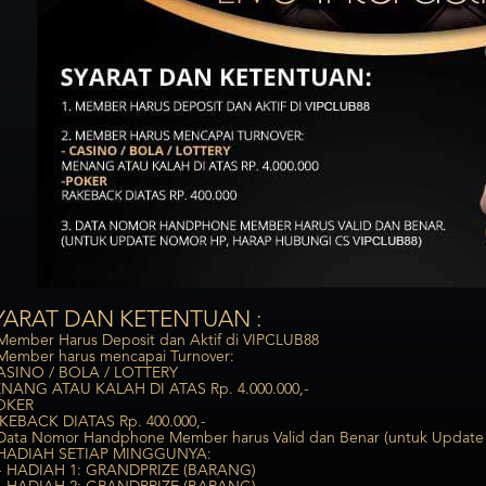
YARAT DAN KETENTUAN :
 Member Harus Deposit dan Aktif di VIPCLUB88
 Member harus mencapai Turnover:
ASINO / BOLA / LOTTERY
NANG ATAU KALAH DI ATAS Rp. 4.000.000,-
OKER
KEBACK DIATAS Rp. 400.000,-
 Data Nomor Handphone Member harus Valid dan Benar (untuk Update
 HADIAH SETIAP MINGGUNYA:
HADIAH 1: GRANDPRIZE (BARANG)