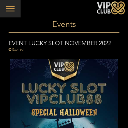
Toggle
navigation
Events
EVENT LUCKY SLOT NOVEMBER 2022
Expired