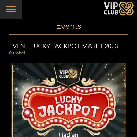
Toggle
navigation
Events
EVENT LUCKY JACKPOT MARET 2023
Expired