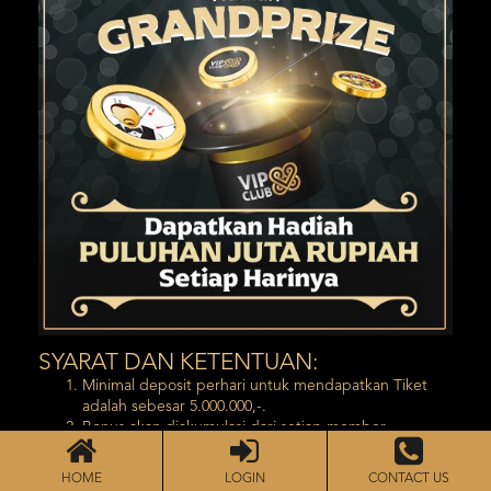
SYARAT DAN KETENTUAN:
Minimal deposit perhari untuk mendapatkan Tiket
adalah sebesar 5.000.000,-.
Bonus akan diakumulasi dari setiap member
melakukan deposit dalam 1 hari (cth: DPS ke-1
sebesar 2.000.000,- DPS ke-2 sebesar 2.000.000,- DPS
HOME
LOGIN
CONTACT US
ke-3 sebesar 1.000.000,- total deposit dalam 1 hari