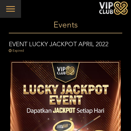
Toggle
navigation
Events
EVENT LUCKY JACKPOT APRIL 2022
Expired