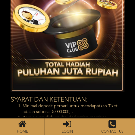
SYARAT DAN KETENTUAN:
Minimal deposit perhari untuk mendapatkan Tiket
adalah sebesar 5.000.000,-.
Bonus akan diakumulasi dari setiap member
melakukan deposit dalam 1 hari (cth: DPS ke-1
sebesar 2.000.000,- DPS ke-2 sebesar 2.000.000,- DPS
HOME
LOGIN
CONTACT US
ke-3 sebesar 1.000.000,- total deposit dalam 1 hari