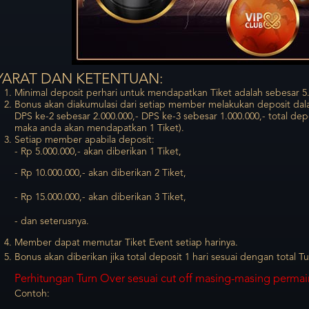
YARAT DAN KETENTUAN:
Minimal deposit perhari untuk mendapatkan Tiket adalah sebesar 5.
Bonus akan diakumulasi dari setiap member melakukan deposit dalam
DPS ke-2 sebesar 2.000.000,- DPS ke-3 sebesar 1.000.000,- total dep
maka anda akan mendapatkan 1 Tiket).
Setiap member apabila deposit:
- Rp 5.000.000,- akan diberikan 1 Tiket,
Rp 10.000.000,- akan diberikan 2 Tiket,
Rp 15.000.000,- akan diberikan 3 Tiket,
dan seterusnya.
Member dapat memutar Tiket Event setiap harinya.
Bonus akan diberikan jika total deposit 1 hari sesuai dengan total T
Perhitungan Turn Over sesuai cut off masing-masing perma
Contoh: