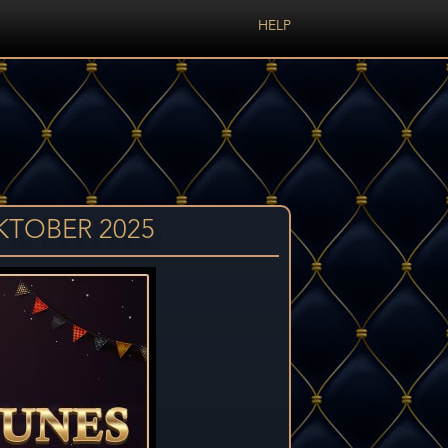
HELP
KTOBER 2025