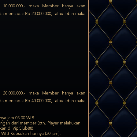
 10.000.000,- maka Member hanya akan
nda mencapai Rp 20.000.000,- atau lebih maka
 20.000.000,- maka Member hanya akan
nda mencapai Rp 40.000.000,-
atau lebih maka
nya jam 05.00 WIB.
ngan dari member (cth. Player melakukan
kan di VipClub88).
 WIB Keesokan harinya (30 jam).