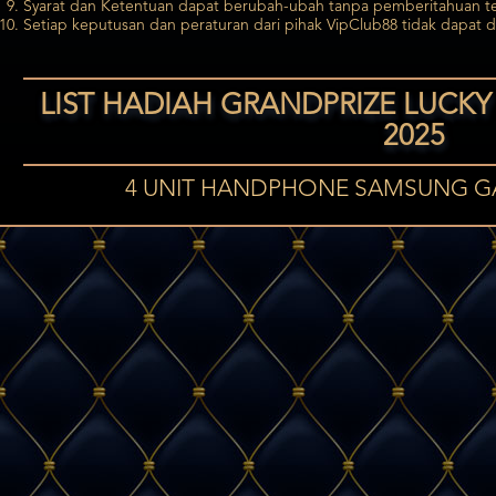
Syarat dan Ketentuan dapat berubah-ubah tanpa pemberitahuan te
Setiap keputusan dan peraturan dari pihak VipClub88 tidak dapat
LIST HADIAH GRANDPRIZE LUCK
2025
4 UNIT HANDPHONE SAMSUNG G