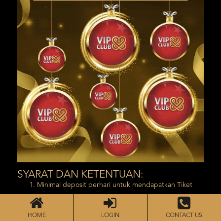
SYARAT DAN KETENTUAN:
Minimal deposit perhari untuk mendapatkan Tiket
adalah sebesar 5.000.000,-.
Bonus akan diakumulasi dari setiap member
melakukan deposit dalam 1 hari (cth: DPS ke-1
HOME
LOGIN
CONTACT US