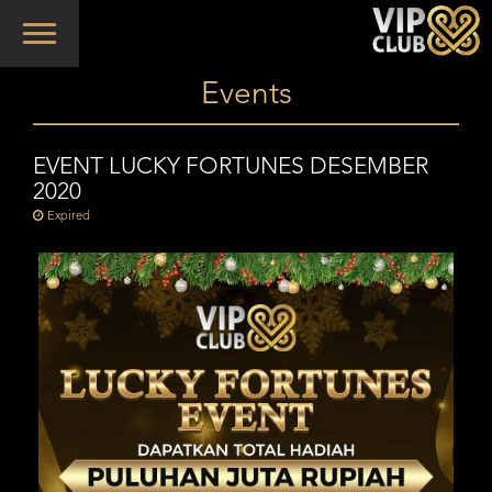
Toggle
navigation
Events
EVENT LUCKY FORTUNES DESEMBER
2020
Expired