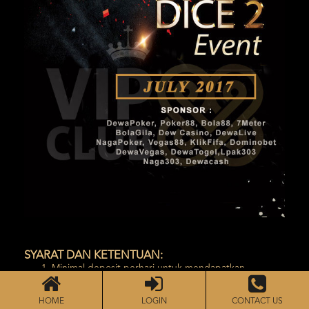
SYARAT DAN KETENTUAN:
Minimal deposit perhari untuk mendapatkan
Tiket Dice adalah sebesar
5.000.000,-.
Bonus akan diakumulasi dari setiap member
HOME
LOGIN
CONTACT US
melakukan deposit dalam 1 hari (cth: DPS ke-1