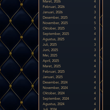
Maret, 2026
VIPCLUB88 LIVE
2026
4
EVENT MINGGUAN JUNI 2026
PEMENANG RAKERACE
Februari, 2026
VIPCLUB88 LIVE
MARET 2026
4
EVENT LUCKY DICE JULI 2026
SPECIAL EVENT ULANG
PEMENANG RAKERACE
Januari, 2026
TAHUN VIPCLUB88 KE-10
FEBRUARI 2026
3
EVENT LUCKY JACKPOT JUNI
COOMING SOON SPECIAL
PEMENANG RAKERACE
Desember, 2025
2026
EVENT ULANG TAHUN
JANUARI 2026
4
EVENT MINGGUAN MEI 2026
COOMING SOON SPESIAL
PEMENANG RAKERACE
VIPCLUB88 KE-10
November, 2025
VIPCLUB88 LIVE
EVENT ANNIVERSARY
DESEMBER 2025
5
COOMING SOON SPECIAL
PEMENANG RAKERACE
VIPCLUB88 KE 10
Oktober, 2025
EVENT MINGGUAN APRIL 2026
EVENT ANNIVERSARY
NOVEMBER 2025
5
EVENT LUCKY SPIN MEI 2026
EVENT MINGGUAN JANUARI
PEMENANG RAKERACE
VIPCLUB88 LIVE
VIPCLUB88 KE 10
September, 2025
EVENT MINGGUAN MARET
2026 VIPCLUB88 LIVE
OKTOBER 2025
4
SPECIAL EVENT NATAL DAN
PROMO GAME VIP VIDEO
2026 VIPCLUB88 LIVE
Agustus, 2025
EVENT LUCKY TREASURE
EVENT MINGGUAN FEBRUARI
TAHUN BARU 2026
PROXY BET
4
EVENT LUCKY DICE JANUARI
PROMO GAME VIP VIDEO
PEMENANG RAKERACE
APRIL 2026
2026 VIPCLUB88 LIVE
Juli, 2025
EVENT LUCKY SLOT MARET
2026
PROXYBET
AGUSTUS 2025
3
EVENT MINGGUAN
PEMENANG RAKERACE
PEMENANG RAKERACE JULI
2026
Juni, 2025
EVENT LUCKY FORTUNES
DESEMBER 2025 VIPCLUB88
SEPTEMBER 2025
2025
3
COMING SOON SPECIAL
COMING SOON SPESIAL
PEMENANG RAKERACE JUNI
FEBRUARI 2026
LIVE
Mei, 2025
EVENT NATAL DAN TAHUN
EVENT NATAL DAN TAHUN
2025
4
COMING SOON SPECIAL
COOMING SOON SPESIAL
PEMENANG RAKERACE MEI
BARU 2026
BARU 2026
April, 2025
EVENT LUCKY JACKPOT
EVENT NATAL DAN TAHUN
EVENT NATAL DAN TAHUN
2025
4
EVENT MINGGUAN JULI 2025
PEMENANG RAKERACE APRIL
DESEMBER 2025
BARU 2026
BARU 2026
Maret, 2025
EVENT MINGGUAN
EVENT MINGGUAN
VIPCLUB88 LIVE
2025
4
EVENT MINGGUAN JUNI 2025
COOMING SOON SPECIAL
NOVEMBER 2025 VIPCLUB88
SEPTEMBER 2025 VIPCLUB88
Februari, 2025
EVENT MINGGUAN OKTOBER
EVENT MINGGUAN AGUSTUS
VIPCLUB88 LIVE
EVENT ULANG TAHUN
4
EVENT LUCKY SLOT JULI 2025
SPECIAL EVENT ANNIVERSARY
COOMING SOON SPECIAL
LIVE
LIVE
2025 VIPCLUB88 LIVE
2025 VIPCLUB88 LIVE
VIPCLUB88 KE-9
Januari, 2025
VIPCLUB88 KE 9
EVENT ANNIVERSARY
4
EVENT LUCKY JACKPOT JUNI
-COOMING SOON SPECIAL
EVENT LUCKY TREASURE
EVENT LUCKY DICE
VIPCLUB88 KE-9
Desember, 2024
EVENT LUCKY FORTUNES
EVENT LUCKY SPIN AGUSTUS
2025
PEMENANG RAKERACE
EVENT ANNIVERSARY
4
EVENT MINGGUAN MEI 2025
COOMING SOON SPECIAL
NOVEMBER 2025
SEPTEMBER 2025
OKTOBER 2025
2025
MARET 2025
VIPCLUB88 KE 9-
November, 2024
VIPCLUB88 LIVE
PEMENANG RAKERACE
EVENT ANNIVERSARY
4
PEMENANG RAKERACE
FEBRUARI 2025
VIPCLUB88 KE 9
Oktober, 2024
EVENT MINGGUAN APRIL 2025
PEMENANG RAKERACE
NOVEMBER 2024
4
EVENT LUCKY TREASURE MEI
PEMENANG RAKERACE
VIPCLUB88 LIVE
JANUARI 2025
September, 2024
2025
EVENT MINGGUAN MARET
PEMENANG RAKERACE
OKTOBER 2024
4
SPESIAL EVENT CHRISTMAS
PEMENANG RAKERACE
2025 VIPCLUB88 LIVE
DESEMBER 2024
Agustus, 2024
EVENT LUCKY FORTUNES
EVENT MINGGUAN FEBRUARI
AND NEW YEAR 2025
SEPTEMBER 2024
4
COMING SOON SPESIAL
PEMENANG RAKERACE
APRIL 2025
2025 VIPCLUB88 LIVE
Juli, 2024
EVENT LUCKY DICE MARET
EVENT MINGGUAN JANUARI
EVENT CHRISTMAS AND NEW
AGUSTUS 2024
4