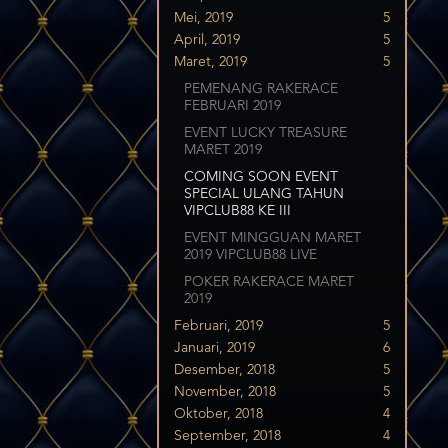
EVENT LUCKY SLOT JANUARI
EVENT MINGGUAN
POKER RAKERACE SEPTEMBER
PEMENANG RAKERACE JUNI
FEBUARI 2020
LIVE
Mei, 2019
2020
NOVEMBER 2019 VIPCLUB88
2019
2019
5
EVENT LUCKY SPIN OKTOBER
COOMINGSOON SPECIAL
PEMENANG RAKERACE MEI
LIVE
April, 2019
EVENT LUCKY DICE
2019
EVENT NEW YEAR 2020
2019
5
EVENT LUCKY FORTUNES
POKER RAKERACE JULI 2019
PEMENANG RAKERACE APRIL
DESEMBER 2019
Maret, 2019
EVENT LUCKY TREASURE
SEPTEMBER 2019
2019
5
EVENT MINGGUAN OKTOBER
POKER RAKERACE AGUSTUS
EVENT MINGGUAN JUNI 2019
PEMENANG RAKERACE
EVENT LUCKY TREASURE JULI
NOVEMBER 2019
2019 VIPCLUB88 LIVE
2019
VIPCLUB88 LIVE
MARET 2019
EVENT MINGGUAN
2019
EVENT LUCKY FORTUNES MEI
PEMENANG RAKERACE
SEPTEMBER 2019 VIPCLUB88
2019
FEBRUARI 2019
COOMING SOON SPECIAL
EVENT LUCKY DICE AGUSTUS
EVENT LUCKY SPIN JUNI 2019
EVENT LUCKY DICE APRIL 2019
EVENT MINGGUAN JULI 2019
LIVE
EVENT NEW YEAR 2020.
2019
VIPCLUB88 LIVE
EVENT MINGGUAN MEI 2019
EVENT LUCKY TREASURE
POKER RAKERACE JUNI 2019
POKER RAKERACE APRIL 2019
COOMING SOON SPECIAL
VIPCLUB88 LIVE
MARET 2019
EVENT MINGGUAN AGUSTUS
EVENT MINGGUAN APRIL 2019
EVENT NEW YEAR 2020
2019 VIPCLUB88 LIVE
POKER RAKERACE MEI 2019
COMING SOON EVENT
VIPCLUB88 LIVE
SPECIAL ULANG TAHUN
SPECIAL ULANG TAHUN
COMINGSOON EVENT
VIPCLUB88 KE III
VIPCLUB88 KE-III LIVE
SPECIAL ULANG TAHUN
EVENT MINGGUAN MARET
VIPCLUB88 KE 3
2019 VIPCLUB88 LIVE
POKER RAKERACE MARET
2019
Februari, 2019
5
Januari, 2019
6
PEMENANG RAKERACE
Desember, 2018
JANUARY 2019
5
PEMENANG RAKERACE
November, 2018
DESEMBER 2018
5
COMING SOON EVENT
PEMENANG RAKERACE
Oktober, 2018
SPECIAL ULANG TAHUN
NOVEMBER 2018
4
COMING SOON EVENT
POKER RAKERACE NOVEMBER
VIPCLUB88 KE 3
September, 2018
SPECIAL ULANG TAHUN
2018
4
SPESIAL EVENT NEW YEAR
PEMENANG RAKERACE