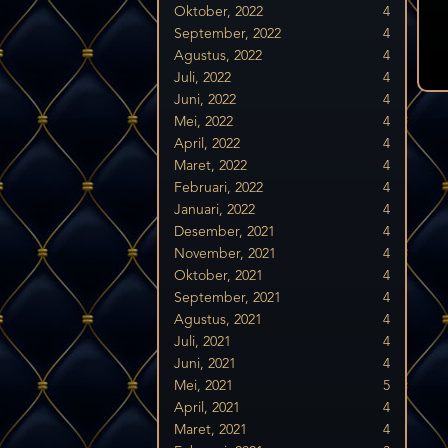
VIPCLUB88 KE-7
9 
Oktober, 2022
EVENT MINGGUAN APRIL 2023
2023 VIPCLUB88 LIVE
NOVEMBER 2022
4
EVENT LUCKY FORTUNES MEI
EVENT MINGGUAN JANUARI
PEMENANG RAKERACE
VIPCLUB88 LIVE
10
September, 2022
2023
EVENT MINGGUAN MARET
2023 VIPCLUB88 LIVE
OKTOBER 2022
4
EVENT LUCKY TREASURE
SPESIAL EVENT NATAL DAN
PEMENANG RAKERACE
2023 VIPCLUB88 LIVE
Agustus, 2022
EVENT LUCKY SPIN APRIL 2023
FEBRUARI 2023
TAHUN BARU 2023
SEPTEMBER 2022
4
11
EVENT LUCKY DICE JANUARI
~COOMING SOON SPESIAL
COOMINGSOONN SPESIAL
Juli, 2022
EVENT LUCKY JACKPOT
2023
EVENT NATAL DAN TAHUN
EVENT NATAL DAN TAHUN
4
EVENT MINGGUAN
COOMINGSOONN SPESIAL
-COOMING SOON SPESIAL
MARET 2023
BARU 2023~
BARU 2023
Juni, 2022
DESEMBER 2022 VIPCLUB88
EVENT NATAL DAN TAHUN
EVENT NATAL DAN TAHUN
4
COOMING SOON SPESIAL
LIVE
BARU 2023.
BARU 2023-
Mei, 2022
EVENT MINGGUAN
PEMENANG RAKERACE
EVENT NATAL DAN TAHUN
4
PEMENANG RAKERACE MEI
NOVEMBER 2022 VIPCLUB88
AGUSTUS 2022
BARU 2023
April, 2022
EVENT LUCKY SPIN DESEMBER
EVENT MINGGUAN OKTOBER
PEMENANG RAKERACE JULI
2022
4
EVENT ANNIVERSARY
LIVE
2022
2022 VIPCLUB88 LIVE
2022
Maret, 2022
EVENT MINGGUAN
PEMENANG RAKERACE JUNI
VIPCLUB88 KE 6
4
NEW APK VIPCLUB88
COOMING SOON SPECIAL
EVENT LUCKY SLOT
SEPTEMBER 2022 VIPCLUB88
2022
Februari, 2022
EVENT LUCKY JACKPOT
EVENT MINGGUAN AGUSTUS
EVENT ANNIVERSARY
4
EVENT MINGGUAN MEI 2022
COOMING SOON SPECIAL
EVENT MINGGUAN JUNI 2022
NOVEMBER 2022
LIVE
OKTOBER 2022
2022 VIPCLUB88 LIVE
VIPCLUB88 KE 6
Januari, 2022
EVENT MINGGUAN JULI 2022
VIPCLUB88 LIVE
EVENT ANNIVERSARY
4
VIPCLUB88 LIVE
PEMENANG RAKERACE
EVENT LUCKY TREASURE
VIPCLUB88 LIVE
VIPCLUB88 KE-6
Desember, 2021
EVENT LUCKY DICE AGUSTUS
PEMENANG RAKERACE
JANUARI 2022
4
PEMENANG RAKERACE APRIL
PEMENANG RAKERACE
EVENT LUCKY SPIN JUNI 2022
SEPTEMBER 2022
2022
MARET 2022
November, 2021
EVENT LUCKY FORTUNES JULI
2022
PEMENANG RAKERACE
DESEMBER 2021
4
PROMO EXTRA POINT
SPESIAL EVENT NATAL DAN
2022
FEBRUARI 2022
Oktober, 2021
EVENT MINGGUAN APRIL 2022
CASHBACK - RAKEBACK
TAHUN BARU 2022
4
EVENT LUCKY SLOT MEI 2022
PROMO DOUBLE POINT
_COOMING SOON SPESIAL
VIPCLUB88 LIVE
September, 2021
EVENT MINGGUAN MARET
CASHBACK - RAKEBACK
EVENT NATAL DAN TAHUN
4
EVENT MINGGUAN FEBRUARI
PEMENANG RAKERACE
~COOMING SOON SPESIAL
2022 VIPCLUB88 LIVE
BARU 2022_
Agustus, 2021
EVENT LUCKY JACKPOT APRIL
2022 VIPCLUB88 LIVE
NOVEMBER 2021
EVENT NATAL DAN TAHUN
4
EVENT MINGGUAN JANUARI
-COOMING SOON SPESIAL
2022
BARU 2022~
Juli, 2021
EVENT LUCKY TREASURE
2022 VIPCLUB88 LIVE
PEMENANG RAKERACE
EVENT NATAL DAN TAHUN
4
EVENT LUCKY DICE FEBRUARI
EVENT MINGGUAN
COOMING SOON SPESIAL
MARET 2022
OKTOBER 2021
BARU 2022-
Juni, 2021
2022
DESEMBER 2021 VIPCLUB88
PEMENANG RAKERACE
EVENT NATAL DAN TAHUN
4
EVENT LUCKY FORTUNES
-COOMING SOON SPESIAL
LIVE
SEPTEMBER 2021
BARU 2022
Mei, 2021
JANUARI 2022
EVENT MINGGUAN
PEMENANG RAKERACE
ACARA NATAL DAN TAHUN
5
COOMING SOON SPESIAL
NOVEMBER 2021 VIPCLUB88
AGUSTUS 2021
BARU 2022-
April, 2021
EVENT LUCKY SLOT
EVENT MINGGUAN OKTOBER
PEMENANG RAKERACE JULI
ACARA NATAL DAN TAHUN
4
COOMINGSOON SPESIAL
LIVE
DESEMBER 2021
2021 VIPCLUB88 LIVE
2021
BARU 2022
Maret, 2021
EVENT MINGGUAN
PEMENANG RAKERACE JUNI
ACARA NATAL DAN TAHUN
4
COOMING SOON SPECIAL
EVENT LUCKY TREASURE
SEPTEMBER 2021 VIPCLUB88
2021
BARU 2022