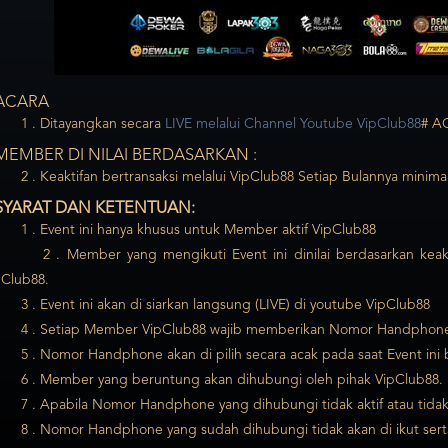
 ACARA
. Ditayangkan secara
LIVE melalui Channel Youtube VipClub88
# A
MEMBER DI NILAI BERDASARKAN :
. Keaktifan bertransaksi melalui VipClub88 Setiap Bulannya minimal 
SYARAT DAN KETENTUAN:
. Event ini hanya khusus untuk Member aktif VipClub88
. Member yang mengikuti Event ini dinilai berdasarkan keakti
pClub88.
. Event ini akan di siarkan langsung (LIVE) di youtube VipClub88
. Setiap Member VipClub88 wajib memberikan Nomor Handphone
. Nomor Handphone akan di pilih secara acak pada saat Event ini 
. Member yang beruntung akan dihubungi oleh pihak VipClub88.
. Apabila Nomor Handphone yang dihubungi tidak aktif atau tidak 
. Nomor Handphone yang sudah dihubungi tidak akan di ikut serta