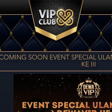
COMING SOON EVENT SPECIAL ULA
KE III