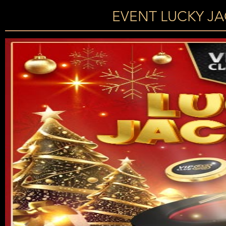
EVENT LUCKY J