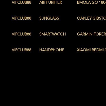
VIPCLUB88
AIR
PURIFIER
BMOLA GO 1804
VIPCLUB88
SUNGLASS
OAKLEY GIBSTON
VIPCLUB88
SMARTWATCH
GARMIN FORERU
VIPCLUB88
HANDPHONE
XIAOMI REDMI 