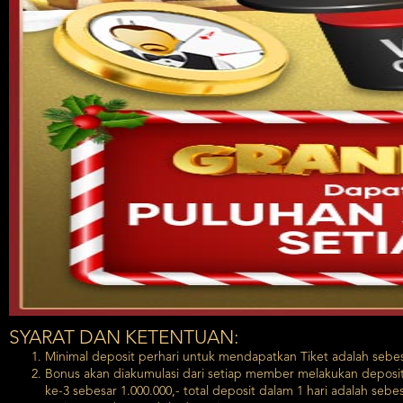
SYARAT DAN KETENTUAN:
Minimal deposit perhari untuk mendapatkan Tiket adalah sebesa
Bonus akan diakumulasi dari setiap member melakukan deposit d
ke-3 sebesar 1.000.000,- total deposit dalam 1 hari adalah seb