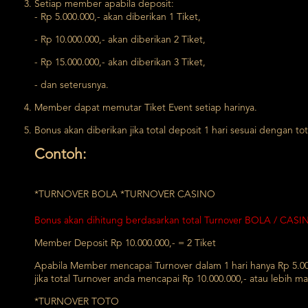
Setiap member apabila deposit:
- Rp 5.000.000,- akan diberikan 1 Tiket,
- Rp 10.000.000,- akan diberikan 2 Tiket,
- Rp 15.000.000,- akan diberikan 3 Tiket,
- dan seterusnya.
Member dapat memutar Tiket Event setiap harinya.
Bonus akan diberikan jika total deposit 1 hari sesuai dengan tot
Contoh:
*TURNOVER BOLA
*TURNOVER CASINO
Bonus akan dihitung berdasarkan total Turnover BOLA / CASIN
Member Deposit Rp 10.000.000,- = 2 Tiket
Apabila Member mencapai Turnover dalam 1 hari hanya Rp 5.0
jika total Turnover anda mencapai Rp 10.000.000,- atau lebih
*TURNOVER TOTO